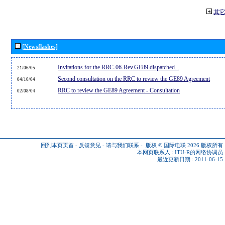
其
[Newsflashes]
Invitations for the RRC-06-Rev.GE89 dispatched...
21/06/05
Second consultation on the RRC to review the GE89 Agreement
04/10/04
RRC to review the GE89 Agreement - Consultation
02/08/04
回到本页页首
-
反馈意见
-
请与我们联系
-
版权 © 国际电联 2026
版权所有
本网页联系人 :
ITU-R的网络协调员
最近更新日期 : 2011-06-15