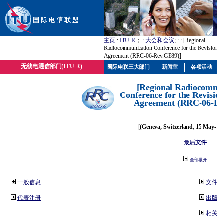
主页
:
ITU-R
； :
大会和会议
; :
: [Regional
Radiocommunication Conference for the Revisio
Agreement (RRC-06-Rev.GE89)]
无线电通信部门(ITU-R)
国际电联三大部门
新闻室
各项活动
[Regional Radiocomm
Conference for the Revisi
Agreement (RRC-06-
[(Geneva, Switzerland, 15 May-
最后文件
全部展开
一般信息
文
代表注册
出
相