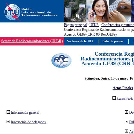
Pagína principal
:
UIT-R
:
Conferencias y reunio
Conferencia Regional de Radiocomunicaciones par
Acuerdo GE89 (CRR-06-Rev.GE89)
Sector de Radiocomunicaciones (UIT-R)
Sectores de la UIT
Sala de prensa
Conferencia Reg
Radiocomunicaciones pa
Acuerdo GE89 (CRR-
(Ginebra, Suiza, 15 de mayo-16 
Actas Finales
Expandir todo
Información general
Do
Inscripción de delegados
Pub
Act