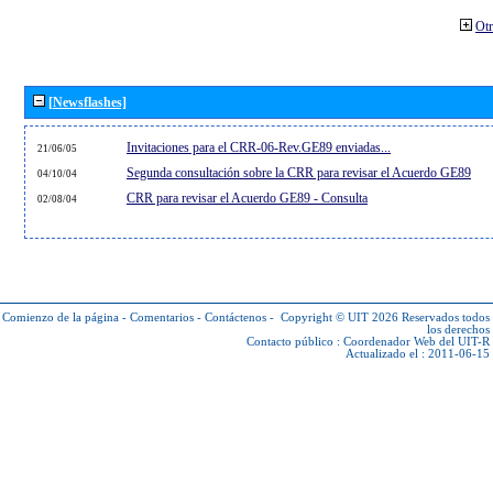
Otr
[Newsflashes]
Invitaciones para el CRR-06-Rev.GE89 enviadas...
21/06/05
Segunda consultación sobre la CRR para revisar el Acuerdo GE89
04/10/04
CRR para revisar el Acuerdo GE89 - Consulta
02/08/04
Comienzo de la página
-
Comentarios
-
Contáctenos
-
Copyright © UIT 2026
Reservados todos
los derechos
Contacto público :
Coordenador Web del UIT-R
Actualizado el : 2011-06-15