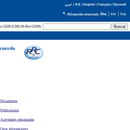
English
Français
Русский
عربي
|
中文
|
|
|
Búsqueda avanzada
uerdo GE89 (CRR-06-Rev.GE89)
Acuerdo
Documentos
Publicaciones
Actividades relacionadas
Otras informaciones