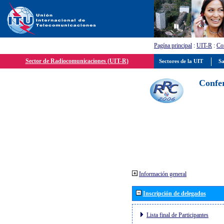
Pagína principal
:
UIT-R
:
Con
Sector de Radiocomunicaciones (UIT-R)
Sectores de la UIT
Sa
Confer
Información general
Inscripción de delegados
Lista final de Participantes