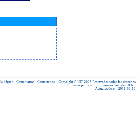
la página
-
Comentarios
-
Contáctenos
-
Copyright © UIT 2026
Reservados todos los derechos
Contacto público :
Coordenador Web del UIT-R
Actualizado el : 2011-06-15