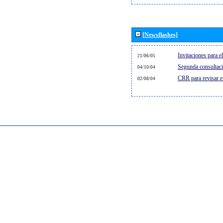
[Newsflashes]
Invitaciones para 
21/06/05
Segunda consultaci
04/10/04
CRR para revisar 
02/08/04