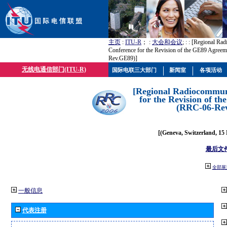
主页
:
ITU-R
； :
大会和会议
; :
: [Regional Ra
Conference for the Revision of the GE89 Agree
Rev.GE89)]
无线电通信部门(ITU-R)
国际电联三大部门
新闻室
各项活动
[Regional Radiocommun
for the Revision of t
(RRC-06-Re
[(Geneva, Switzerland, 15
最后文
全部展
一般信息
代表注册