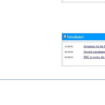
[Newsflashes]
Invitations for th
21/06/05
Second consultati
04/10/04
RRC to review the
02/08/04