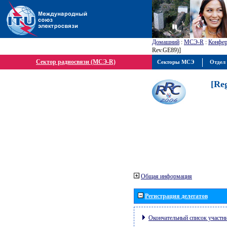
Домашний
:
МСЭ-R
:
Конфер
Rev.GE89)]
Сектор радиосвязи (МСЭ-R)
Секторы МСЭ
Отдел 
[Re
Общая информация
Регистрация делегатов
Окончательный список участн