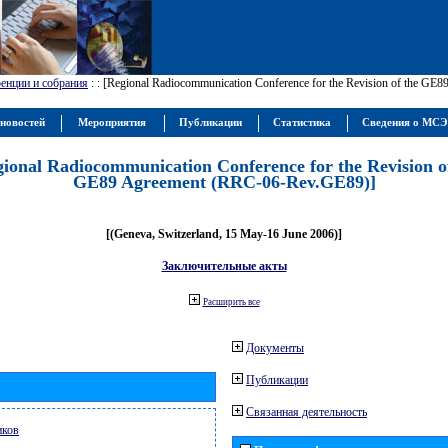
енции и собрания
:
: [Regional Radiocommunication Conference for the Revision of the GE
новостей
Мероприятия
Публикации
Статистика
Сведения о МС
gional Radiocommunication Conference for the Revision o
GE89 Agreement (RRC-06-Rev.GE89)]
[(Geneva, Switzerland, 15 May-16 June 2006)]
Заключительные акты
Расширить все
Документы
Публикации
Связанная деятельность
иков