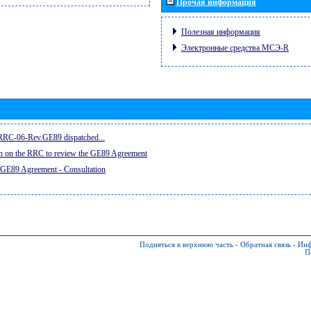
Прочая информация
Полезная информация
Электронные средства МСЭ-R
e RRC-06-Rev.GE89 dispatched...
on on the RRC to review the GE89 Agreement
 GE89 Agreement - Consultation
Подняться в верхнюю часть
-
Обратная связь
-
Инф
П