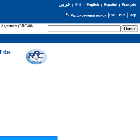
عربي
English
Español
Français
|
中文
|
|
|
Расширенный поиск
89 Agreement (RRC-06-
Э
f the