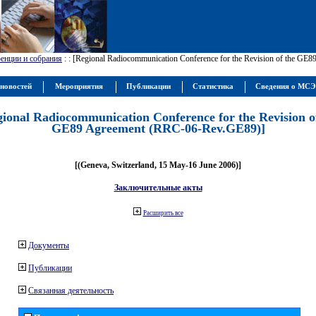
енции и собрания
:
: [Regional Radiocommunication Conference for the Revision of the GE
новостей
Мероприятия
Публикации
Статистика
Сведения о МС
gional Radiocommunication Conference for the Revision o
GE89 Agreement (RRC-06-Rev.GE89)]
[(Geneva, Switzerland, 15 May-16 June 2006)]
Заключительные акты
Расширить все
Документы
Публикации
Связанная деятельность