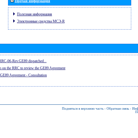
Прочая информация
Полезная информация
Электронные средства МСЭ-R
e RRC-06-Rev.GE89 dispatched...
on on the RRC to review the GE89 Agreement
 GE89 Agreement - Consultation
Подняться в верхнюю часть
-
Обратная связь
-
Инф
П