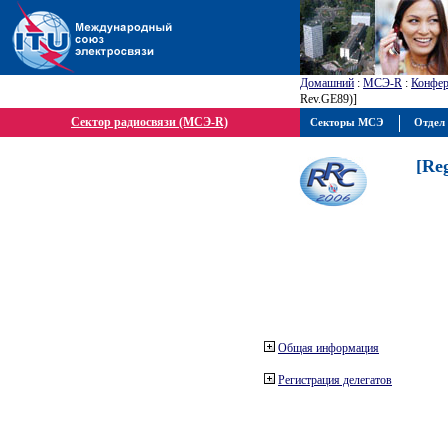
Домашний
:
МСЭ-R
:
Конфер
Rev.GE89)]
Сектор радиосвязи (МСЭ-R)
Секторы МСЭ
Отдел 
[Re
Общая информация
Регистрация делегатов