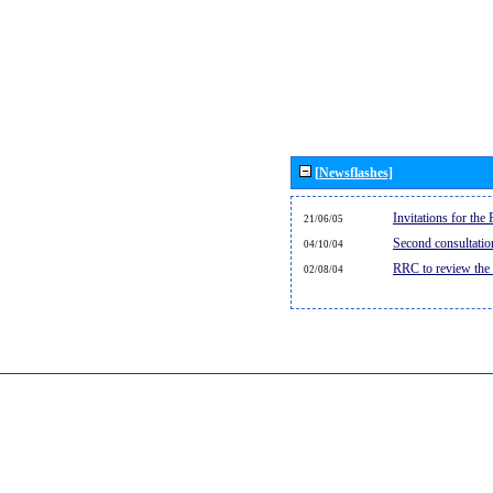
[Newsflashes]
Invitations for th
21/06/05
Second consultati
04/10/04
RRC to review the
02/08/04