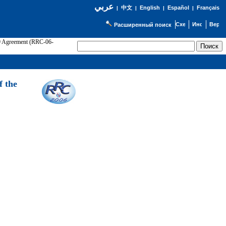
عربي
English
Español
Français
|
中文
|
|
|
Расширенный поиск
89 Agreement (RRC-06-
Э
f the