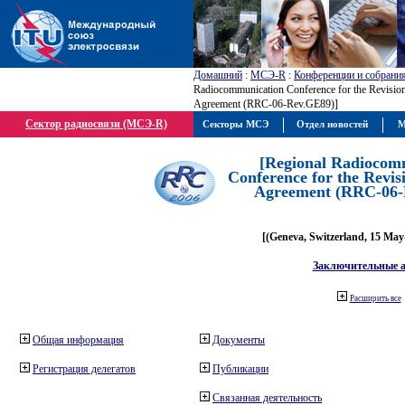
Домашний
:
МСЭ-R
:
Конференции и собрани
Radiocommunication Conference for the Revisio
Agreement (RRC-06-Rev.GE89)]
Сектор радиосвязи (МСЭ-R)
Секторы МСЭ
Отдел новостей
М
[Regional Radiocom
Conference for the Revis
Agreement (RRC-06-
[(Geneva, Switzerland, 15 May
Заключительные 
Расширить все
Общая информация
Документы
Регистрация делегатов
Публикации
Связанная деятельность