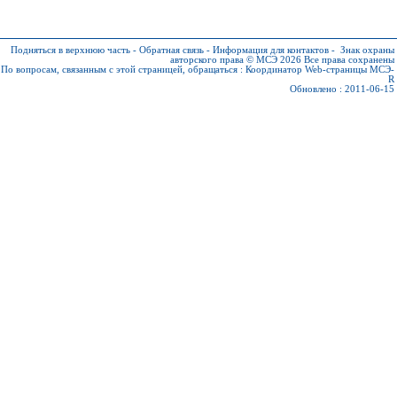
Подняться в верхнюю часть
-
Обратная связь
-
Информация для контактов
-
Знак охраны
авторского права © МСЭ 2026
Все права сохранены
По вопросам, связанным с этой страницей, обращаться :
Координатор Web-страницы МСЭ-
R
Обновлено : 2011-06-15