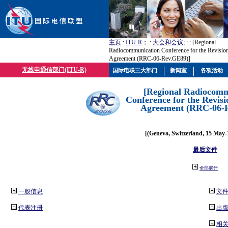
主页
:
ITU-R
； :
大会和会议
; :
: [Regional
Radiocommunication Conference for the Revisio
Agreement (RRC-06-Rev.GE89)]
无线电通信部门(ITU-R)
国际电联三大部门
新闻室
各项活动
[Regional Radiocomm
Conference for the Revisi
Agreement (RRC-06-
[(Geneva, Switzerland, 15 May-
最后文件
全部展开
一般信息
文
代表注册
出
相