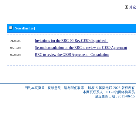
其
[Newsflashes]
Invitations for the RRC-06-Rev.GE89 dispatched...
21/06/05
Second consultation on the RRC to review the GE89 Agreement
04/10/04
RRC to review the GE89 Agreement - Consultation
02/08/04
回到本页页首
-
反馈意见
-
请与我们联系
-
版权 © 国际电联 2026
版权所有
本网页联系人 :
ITU-R的网络协调员
最近更新日期 : 2011-06-15