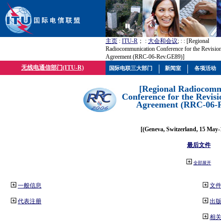
主页
:
ITU-R
； :
大会和会议
; :
: [Regional
Radiocommunication Conference for the Revisio
Agreement (RRC-06-Rev.GE89)]
无线电通信部门(ITU-R)
国际电联三大部门
新闻室
各项活动
[Regional Radiocomm
Conference for the Revisi
Agreement (RRC-06-
[(Geneva, Switzerland, 15 May-
最后文件
全部展开
一般信息
文
代表注册
出
相