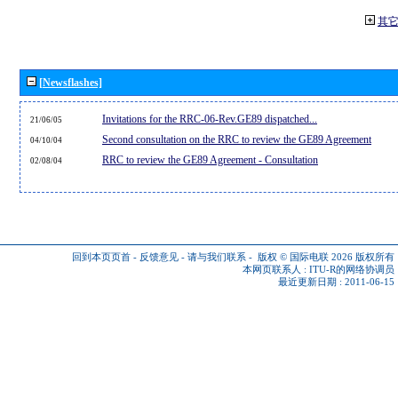
其
[Newsflashes]
Invitations for the RRC-06-Rev.GE89 dispatched...
21/06/05
Second consultation on the RRC to review the GE89 Agreement
04/10/04
RRC to review the GE89 Agreement - Consultation
02/08/04
回到本页页首
-
反馈意见
-
请与我们联系
-
版权 © 国际电联 2026
版权所有
本网页联系人 :
ITU-R的网络协调员
最近更新日期 : 2011-06-15