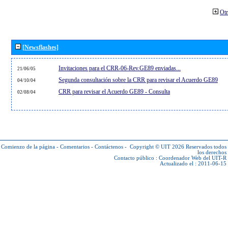
Otr
[Newsflashes]
Invitaciones para el CRR-06-Rev.GE89 enviadas...
21/06/05
Segunda consultación sobre la CRR para revisar el Acuerdo GE89
04/10/04
CRR para revisar el Acuerdo GE89 - Consulta
02/08/04
Comienzo de la página
-
Comentarios
-
Contáctenos
-
Copyright © UIT 2026
Reservados todos
los derechos
Contacto público :
Coordenador Web del UIT-R
Actualizado el : 2011-06-15