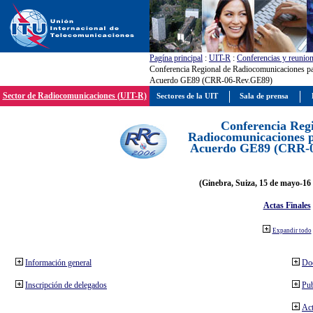
Pagína principal
:
UIT-R
:
Conferencias y reunio
Conferencia Regional de Radiocomunicaciones par
Acuerdo GE89 (CRR-06-Rev.GE89)
Sector de Radiocomunicaciones (UIT-R)
Sectores de la UIT
Sala de prensa
Conferencia Reg
Radiocomunicaciones pa
Acuerdo GE89 (CRR-
(Ginebra, Suiza, 15 de mayo-16 
Actas Finales
Expandir todo
Información general
Do
Inscripción de delegados
Pub
Act