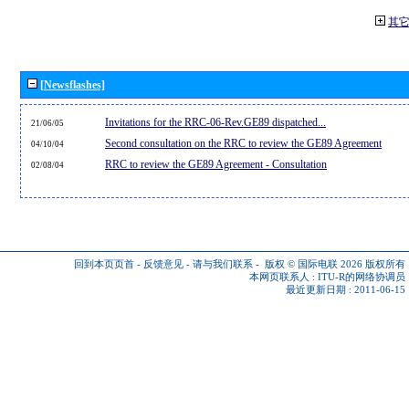
其
[Newsflashes]
Invitations for the RRC-06-Rev.GE89 dispatched...
21/06/05
Second consultation on the RRC to review the GE89 Agreement
04/10/04
RRC to review the GE89 Agreement - Consultation
02/08/04
回到本页页首
-
反馈意见
-
请与我们联系
-
版权 © 国际电联 2026
版权所有
本网页联系人 :
ITU-R的网络协调员
最近更新日期 : 2011-06-15