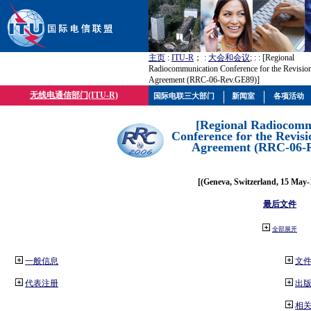
主页
:
ITU-R
； :
大会和会议
; :
: [Regional
Radiocommunication Conference for the Revisio
Agreement (RRC-06-Rev.GE89)]
无线电通信部门(ITU-R)
国际电联三大部门
新闻室
各项活动
[Regional Radiocomm
Conference for the Revisi
Agreement (RRC-06-
[(Geneva, Switzerland, 15 May-
最后文件
全部展开
一般信息
文
代表注册
出
相