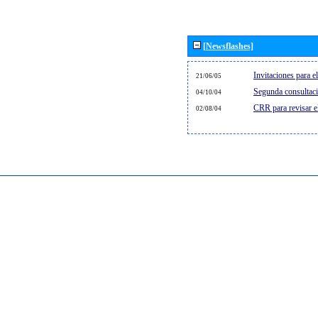
[Newsflashes]
Invitaciones para 
21/06/05
Segunda consultaci
04/10/04
CRR para revisar 
02/08/04