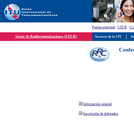
Pagína principal
:
UIT-R
:
Con
Sector de Radiocomunicaciones (UIT-R)
Sectores de la UIT
Sa
Confer
Información general
Inscripción de delegados