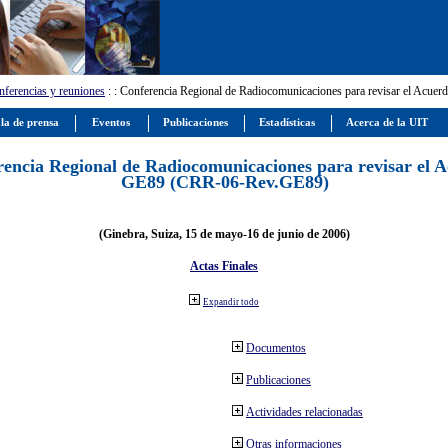
ferencias y reuniones
:
: Conferencia Regional de Radiocomunicaciones para revisar el Ac
la de prensa
Eventos
Publicaciones
Estadísticas
Acerca de la UIT
encia Regional de Radiocomunicaciones para revisar el 
GE89 (CRR-06-Rev.GE89)
(Ginebra, Suiza, 15 de mayo-16 de junio de 2006)
Actas Finales
Expandir todo
Documentos
Publicaciones
Actividades relacionadas
Otras informaciones