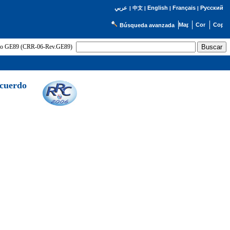
English
Français
Русский
عربي
|
中文
|
|
|
Búsqueda avanzada
uerdo GE89 (CRR-06-Rev.GE89)
Acuerdo