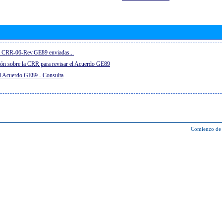
el CRR-06-Rev.GE89 enviadas...
ón sobre la CRR para revisar el Acuerdo GE89
el Acuerdo GE89 - Consulta
Comienzo de 