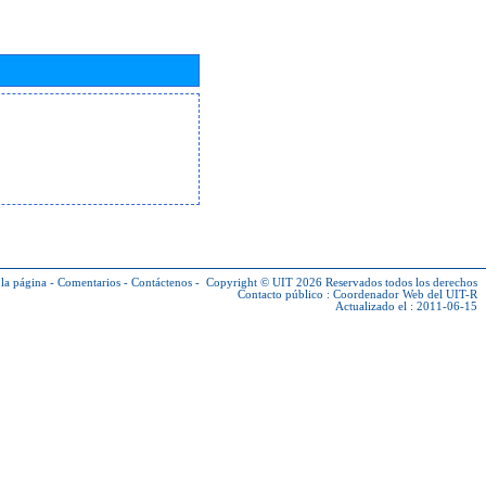
la página
-
Comentarios
-
Contáctenos
-
Copyright © UIT 2026
Reservados todos los derechos
Contacto público :
Coordenador Web del UIT-R
Actualizado el : 2011-06-15