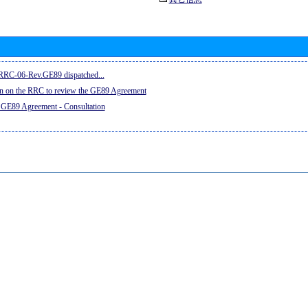
e RRC-06-Rev.GE89 dispatched...
on on the RRC to review the GE89 Agreement
 GE89 Agreement - Consultation