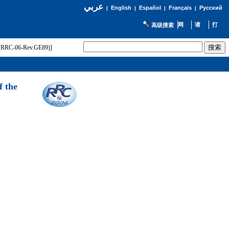
عربي
English
Español
Français
Русский
|
|
|
|
高级搜索
t (RRC-06-Rev.GE89)]
f the