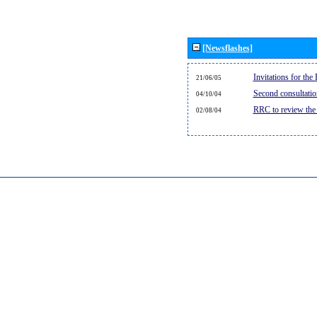
[Newsflashes]
Invitations for th
21/06/05
Second consultati
04/10/04
RRC to review the
02/08/04