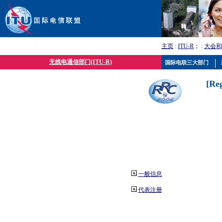
主页
:
ITU-R
； :
大会和
无线电通信部门(ITU-R)
国际电联三大部门
[Re
一般信息
代表注册