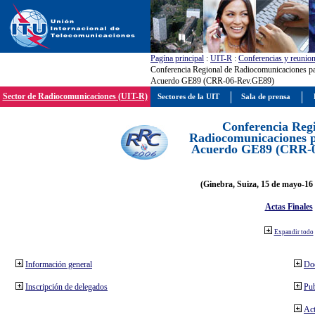
Pagína principal
:
UIT-R
:
Conferencias y reunio
Conferencia Regional de Radiocomunicaciones par
Acuerdo GE89 (CRR-06-Rev.GE89)
Sector de Radiocomunicaciones (UIT-R)
Sectores de la UIT
Sala de prensa
Conferencia Reg
Radiocomunicaciones pa
Acuerdo GE89 (CRR-
(Ginebra, Suiza, 15 de mayo-16 
Actas Finales
Expandir todo
Información general
Do
Inscripción de delegados
Pub
Act