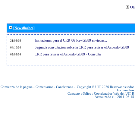
Otr
[Newsflashes]
Invitaciones para el CRR-06-Rev.GE89 enviadas...
21/06/05
Segunda consultación sobre la CRR para revisar el Acuerdo GE89
04/10/04
CRR para revisar el Acuerdo GE89 - Consulta
02/08/04
Comienzo de la página
-
Comentarios
-
Contáctenos
-
Copyright © UIT 2026
Reservados todos
los derechos
Contacto público :
Coordenador Web del UIT-R
Actualizado el : 2011-06-15