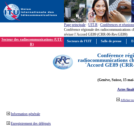
Page principale
:
UIT-R
:
Conférences et réunion
Conférence régionale des radiocommunications c
réviser l´Accord GE89 (CRR-06-Rev.GE89)
Secteur des radiocommunications (UIT-
Secteurs de l'UIT
Salle de presse
E
R)
Conférence régi
radiocommunications cha
´Accord GE89 (CRR
(Genève, Suisse, 15 mai
Actes final
Afficher to
Information générale
Enregistrement des délégués