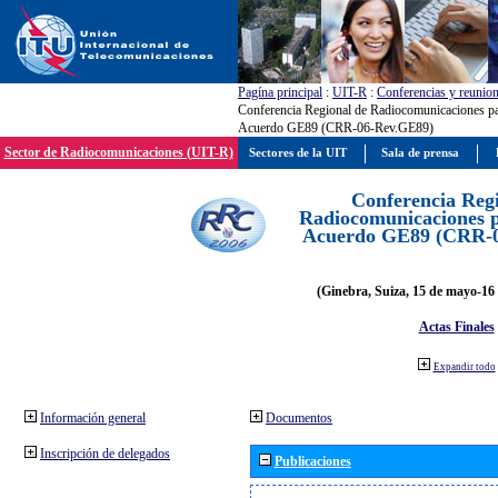
Pagína principal
:
UIT-R
:
Conferencias y reunio
Conferencia Regional de Radiocomunicaciones par
Acuerdo GE89 (CRR-06-Rev.GE89)
Sector de Radiocomunicaciones (UIT-R)
Sectores de la UIT
Sala de prensa
Conferencia Reg
Radiocomunicaciones pa
Acuerdo GE89 (CRR-
(Ginebra, Suiza, 15 de mayo-16 
Actas Finales
Expandir todo
Información general
Documentos
Inscripción de delegados
Publicaciones