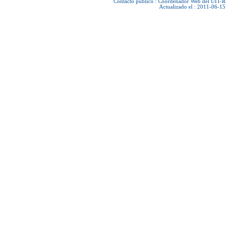
Contacto público :
Coordenador Web del UIT-R
Actualizado el : 2011-06-15