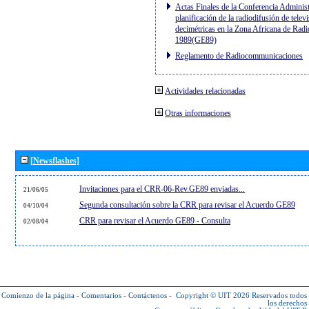
Actas Finales de la Conferencia Administ
planificación de la radiodifusión de telev
decimétricas en la Zona Africana de Radi
1989(GE89)
Reglamento de Radiocommunicaciones
Actividades relacionadas
Otras informaciones
[Newsflashes]
Invitaciones para el CRR-06-Rev.GE89 enviadas...
21/06/05
Segunda consultación sobre la CRR para revisar el Acuerdo GE89
04/10/04
CRR para revisar el Acuerdo GE89 - Consulta
02/08/04
Comienzo de la página
-
Comentarios
-
Contáctenos
-
Copyright © UIT 2026
Reservados todos
los derechos