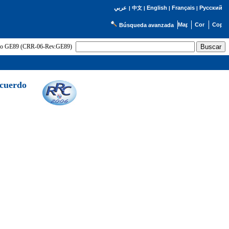
English
Français
Русский
عربي
|
中文
|
|
|
Búsqueda avanzada
uerdo GE89 (CRR-06-Rev.GE89)
Acuerdo