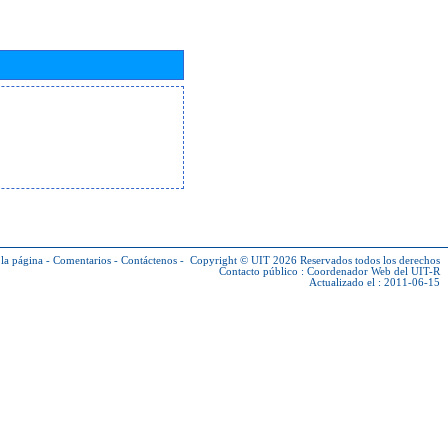
la página
-
Comentarios
-
Contáctenos
-
Copyright © UIT 2026
Reservados todos los derechos
Contacto público :
Coordenador Web del UIT-R
Actualizado el : 2011-06-15