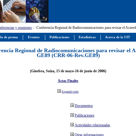
ferencias y reuniones
:
: Conferencia Regional de Radiocomunicaciones para revisar el Ac
la de prensa
Eventos
Publicaciones
Estadísticas
Acerca de la UIT
encia Regional de Radiocomunicaciones para revisar el 
GE89 (CRR-06-Rev.GE89)
(Ginebra, Suiza, 15 de mayo-16 de junio de 2006)
Actas Finales
Expandir todo
Documentos
Publicaciones
Actividades relacionadas
Otras informaciones