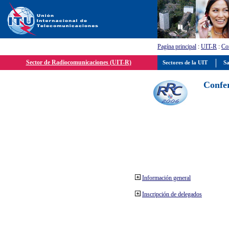
Pagína principal
:
UIT-R
:
Con
Sector de Radiocomunicaciones (UIT-R)
Sectores de la UIT
Sa
Confer
Información general
Inscripción de delegados