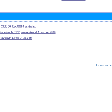
el CRR-06-Rev.GE89 enviadas...
ón sobre la CRR para revisar el Acuerdo GE89
el Acuerdo GE89 - Consulta
Comienzo de 