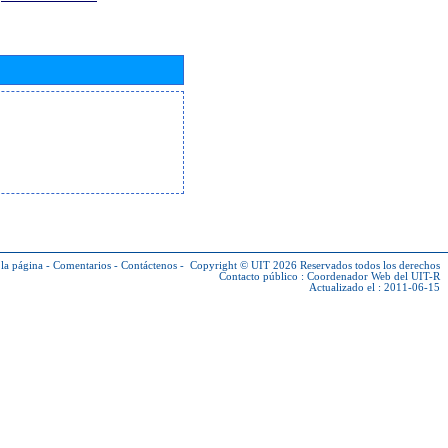
la página
-
Comentarios
-
Contáctenos
-
Copyright © UIT 2026
Reservados todos los derechos
Contacto público :
Coordenador Web del UIT-R
Actualizado el : 2011-06-15