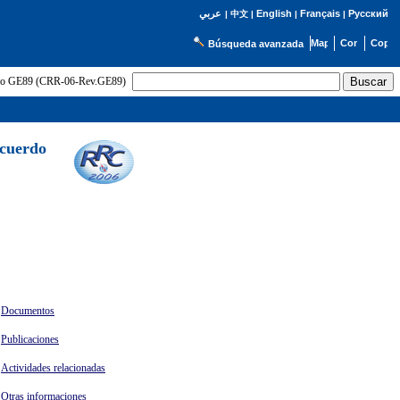
English
Français
Русский
عربي
|
中文
|
|
|
Búsqueda avanzada
uerdo GE89 (CRR-06-Rev.GE89)
Acuerdo
Documentos
Publicaciones
Actividades relacionadas
Otras informaciones