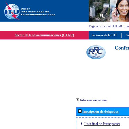
Pagína principal
:
UIT-R
:
Con
Sector de Radiocomunicaciones (UIT-R)
Sectores de la UIT
Sa
Confer
Información general
Inscripción de delegados
Lista final de Participantes