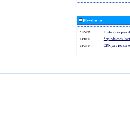
[Newsflashes]
Invitaciones para 
21/06/05
Segunda consultaci
04/10/04
CRR para revisar 
02/08/04