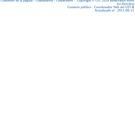
Comienzo de la página
-
Comentarios
-
Contáctenos
-
Copyright © UIT 2026
Reservados todos
los derechos
Contacto público :
Coordenador Web del UIT-R
Actualizado el : 2011-06-15