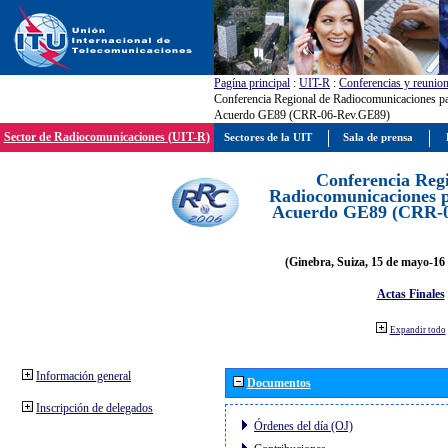
Pagína principal
:
UIT-R
:
Conferencias y reunio
Conferencia Regional de Radiocomunicaciones par
Acuerdo GE89 (CRR-06-Rev.GE89)
Sector de Radiocomunicaciones (UIT-R)
Sectores de la UIT
Sala de prensa
Conferencia Reg
Radiocomunicaciones pa
Acuerdo GE89 (CRR-
(Ginebra, Suiza, 15 de mayo-16 
Actas Finales
Expandir todo
Información general
Documentos
Inscripción de delegados
Órdenes del día (OJ)