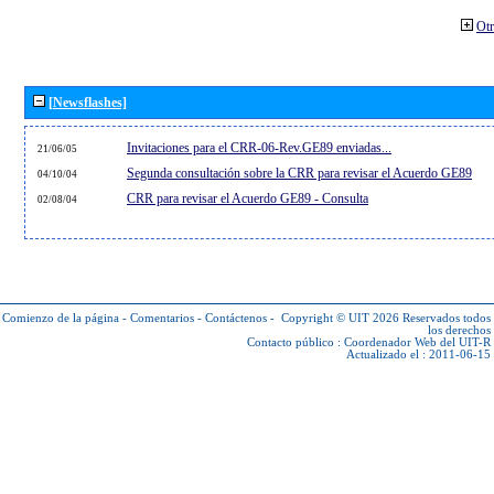
Otr
[Newsflashes]
Invitaciones para el CRR-06-Rev.GE89 enviadas...
21/06/05
Segunda consultación sobre la CRR para revisar el Acuerdo GE89
04/10/04
CRR para revisar el Acuerdo GE89 - Consulta
02/08/04
Comienzo de la página
-
Comentarios
-
Contáctenos
-
Copyright © UIT 2026
Reservados todos
los derechos
Contacto público :
Coordenador Web del UIT-R
Actualizado el : 2011-06-15