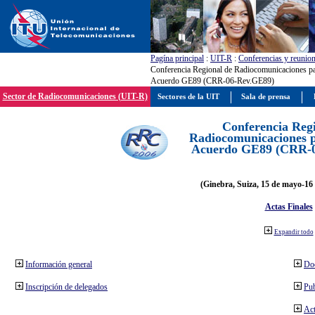
Pagína principal
:
UIT-R
:
Conferencias y reunio
Conferencia Regional de Radiocomunicaciones par
Acuerdo GE89 (CRR-06-Rev.GE89)
Sector de Radiocomunicaciones (UIT-R)
Sectores de la UIT
Sala de prensa
Conferencia Reg
Radiocomunicaciones pa
Acuerdo GE89 (CRR-
(Ginebra, Suiza, 15 de mayo-16 
Actas Finales
Expandir todo
Información general
Do
Inscripción de delegados
Pub
Act