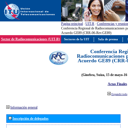
Pagína principal
:
UIT-R
:
Conferencias y reunio
Conferencia Regional de Radiocomunicaciones par
Acuerdo GE89 (CRR-06-Rev.GE89)
Sector de Radiocomunicaciones (UIT-R)
Sectores de la UIT
Sala de prensa
Conferencia Reg
Radiocomunicaciones pa
Acuerdo GE89 (CRR-
(Ginebra, Suiza, 15 de mayo-16 
Actas Finales
Expandir todo
Información general
Inscripción de delegados