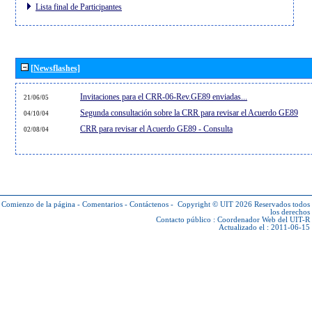
Lista final de Participantes
[Newsflashes]
Invitaciones para el CRR-06-Rev.GE89 enviadas...
21/06/05
Segunda consultación sobre la CRR para revisar el Acuerdo GE89
04/10/04
CRR para revisar el Acuerdo GE89 - Consulta
02/08/04
Comienzo de la página
-
Comentarios
-
Contáctenos
-
Copyright © UIT 2026
Reservados todos
los derechos
Contacto público :
Coordenador Web del UIT-R
Actualizado el : 2011-06-15