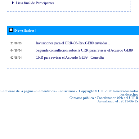
Lista final de Participantes
[Newsflashes]
Invitaciones para el CRR-06-Rev.GE89 enviadas...
21/06/05
Segunda consultación sobre la CRR para revisar el Acuerdo GE89
04/10/04
CRR para revisar el Acuerdo GE89 - Consulta
02/08/04
Comienzo de la página
-
Comentarios
-
Contáctenos
-
Copyright © UIT 2026
Reservados todos
los derechos
Contacto público :
Coordenador Web del UIT-R
Actualizado el : 2011-06-15