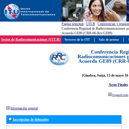
Pagína principal
:
UIT-R
:
Conferencias y reunio
Conferencia Regional de Radiocomunicaciones par
Acuerdo GE89 (CRR-06-Rev.GE89)
Sector de Radiocomunicaciones (UIT-R)
Sectores de la UIT
Sala de prensa
Conferencia Reg
Radiocomunicaciones pa
Acuerdo GE89 (CRR-
(Ginebra, Suiza, 15 de mayo-16 
Actas Finales
Expandir todo
Información general
Inscripción de delegados