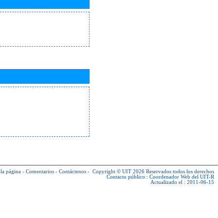
la página
-
Comentarios
-
Contáctenos
-
Copyright © UIT 2026
Reservados todos los derechos
Contacto público :
Coordenador Web del UIT-R
Actualizado el : 2011-06-15