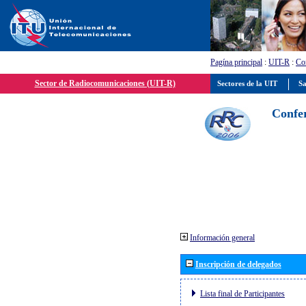
Pagína principal
:
UIT-R
:
Con
Sector de Radiocomunicaciones (UIT-R)
Sectores de la UIT
Sa
Confer
Información general
Inscripción de delegados
Lista final de Participantes