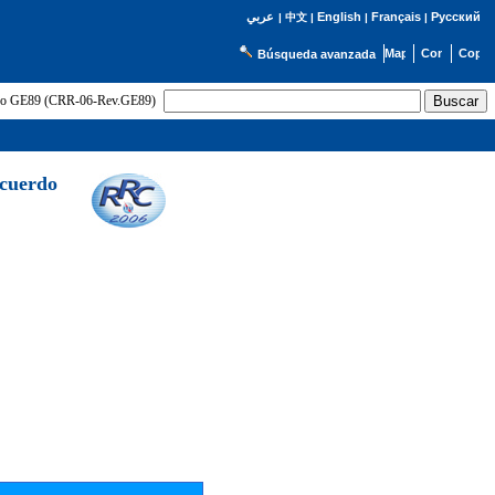
English
Français
Русский
عربي
|
中文
|
|
|
Búsqueda avanzada
uerdo GE89 (CRR-06-Rev.GE89)
Acuerdo