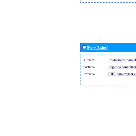
[Newsflashes]
Invitaciones para 
21/06/05
Segunda consultaci
04/10/04
CRR para revisar 
02/08/04