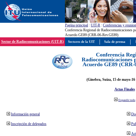
Pagína principal
:
UIT-R
:
Conferencias y reunio
Conferencia Regional de Radiocomunicaciones par
Acuerdo GE89 (CRR-06-Rev.GE89)
Sector de Radiocomunicaciones (UIT-R)
Sectores de la UIT
Sala de prensa
Conferencia Reg
Radiocomunicaciones pa
Acuerdo GE89 (CRR-
(Ginebra, Suiza, 15 de mayo-16 
Actas Finales
Expandir todo
Información general
Do
Inscripción de delegados
Pub
Act