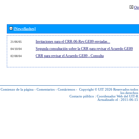
Otr
[Newsflashes]
Invitaciones para el CRR-06-Rev.GE89 enviadas...
21/06/05
Segunda consultación sobre la CRR para revisar el Acuerdo GE89
04/10/04
CRR para revisar el Acuerdo GE89 - Consulta
02/08/04
Comienzo de la página
-
Comentarios
-
Contáctenos
-
Copyright © UIT 2026
Reservados todos
los derechos
Contacto público :
Coordenador Web del UIT-R
Actualizado el : 2011-06-15