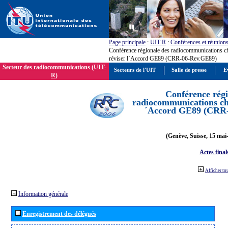
Page principale
:
UIT-R
:
Conférences et réunion
Conférence régionale des radiocommunications c
réviser l´Accord GE89 (CRR-06-Rev.GE89)
Secteur des radiocommunications (UIT-
Secteurs de l'UIT
Salle de presse
E
R)
Conférence régi
radiocommunications cha
´Accord GE89 (CRR
(Genève, Suisse, 15 mai
Actes final
Afficher to
Information générale
Enregistrement des délégués