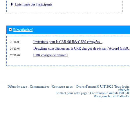
Liste finale des Participants
[Newsflashes]
Invitations pour la CRR-06-Rév.GE89 envoyées...
21/06/05
Deuxième consultation sur la CRR chargée de réviser l'Accord GE89..
04/10/04
CRR chargée de réviser l
02/08/04
Début de page
-
Commentaires
-
Contactez-nous
-
Droits d'auteur © UIT 2026
Tous droits
réservés
Contact pour cette page :
Coordinateur Web de l'UIT-R
Mis à jour le : 2011-06-15