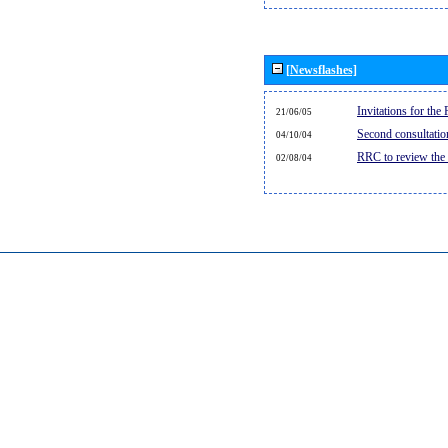
[Newsflashes]
Invitations for th
21/06/05
Second consultati
04/10/04
RRC to review the
02/08/04