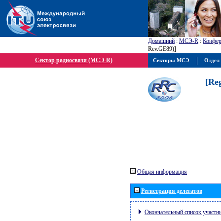
Домашний
:
МСЭ-R
:
Конфер
Rev.GE89)]
Сектор радиосвязи (МСЭ-R)
Секторы МСЭ
Отдел 
[Re
Общая информация
Регистрация делегатов
Окончательный список участн