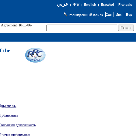
عربي
English
Español
Français
|
中文
|
|
|
Расширенный поиск
89 Agreement (RRC-06-
Э
f the
Документы
Публикации
Связанная деятельность
Прочая информация