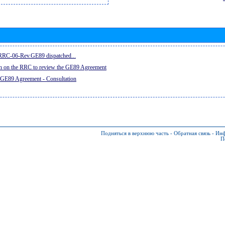
e RRC-06-Rev.GE89 dispatched...
on on the RRC to review the GE89 Agreement
 GE89 Agreement - Consultation
Подняться в верхнюю часть
-
Обратная связь
-
Инф
П