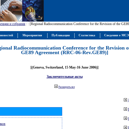
енции и собрания
:
: [Regional Radiocommunication Conference for the Revision of the GE
новостей
Мероприятия
Публикации
Статистика
Сведения о МС
gional Radiocommunication Conference for the Revision o
GE89 Agreement (RRC-06-Rev.GE89)]
[(Geneva, Switzerland, 15 May-16 June 2006)]
Заключительные акты
Расширить все
иков