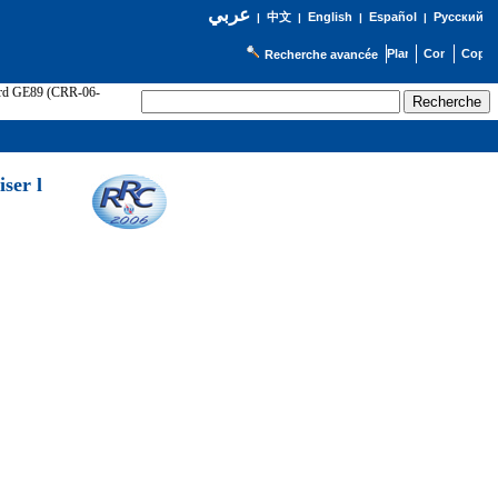
عربي
English
Español
Русский
|
中文
|
|
|
Recherche avancée
cord GE89 (CRR-06-
ser l