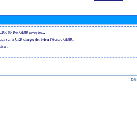
la CRR-06-Rév.GE89 envoyées...
ion sur la CRR chargée de réviser l'Accord GE89...
iser l
Déb