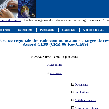
rences et réunions
:
: Conférence régionale des radiocommunications chargée de réviser l´Ac
de presse
Evénements
Publications
Statistiques
À propos de l'UIT
érence régionale des radiocommunications chargée de révi
´Accord GE89 (CRR-06-Rev.GE89)
(Genève, Suisse, 15 mai-16 juin 2006)
Actes finals
Afficher tout
Documents
Publications
Activités connexes
Autres informations