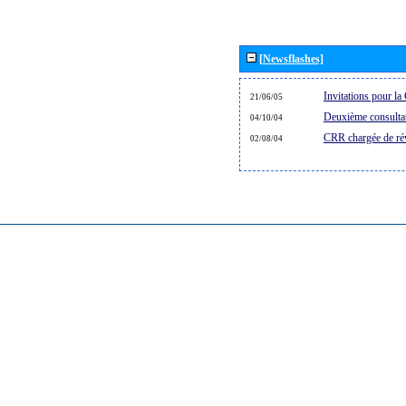
[Newsflashes]
Invitations pour 
21/06/05
Deuxième consultat
04/10/04
CRR chargée de rév
02/08/04