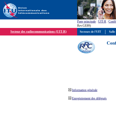
Page principale
:
UIT-R
:
Confé
Rev.GE89)
Secteur des radiocommunications (UIT-R)
Secteurs de l'UIT
Salle 
Conf
Information générale
Enregistrement des délégués