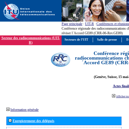
Page principale
:
UIT-R
:
Conférences et réunion
Conférence régionale des radiocommunications c
réviser l´Accord GE89 (CRR-06-Rev.GE89)
Secteur des radiocommunications (UIT-
Secteurs de l'UIT
Salle de presse
E
R)
Conférence régi
radiocommunications cha
´Accord GE89 (CRR
(Genève, Suisse, 15 mai
Actes final
Afficher to
Information générale
Enregistrement des délégués