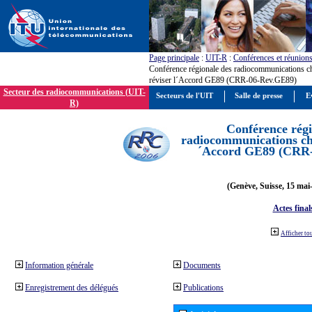
Page principale
:
UIT-R
:
Conférences et réunion
Conférence régionale des radiocommunications c
réviser l´Accord GE89 (CRR-06-Rev.GE89)
Secteur des radiocommunications (UIT-
Secteurs de l'UIT
Salle de presse
E
R)
Conférence régi
radiocommunications cha
´Accord GE89 (CRR
(Genève, Suisse, 15 mai
Actes final
Afficher to
Information générale
Documents
Enregistrement des délégués
Publications