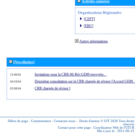
Activités connexes
Organisations Régionales
[CEPT]
[EBU]
Autres informations
[Newsflashes]
Invitations pour la CRR-06-Rév.GE89 envoyées...
21/06/05
Deuxième consultation sur la CRR chargée de réviser l'Accord GE89..
04/10/04
CRR chargée de réviser l
02/08/04
Début de page
-
Commentaires
-
Contactez-nous
-
Droits d'auteur © UIT 2026
Tous droits
réservés
Contact pour cette page :
Coordinateur Web de l'UIT-R
Mis à jour le : 2011-06-15