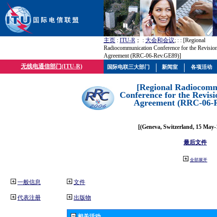
主页
:
ITU-R
； :
大会和会议
; :
: [Regional
Radiocommunication Conference for the Revisio
Agreement (RRC-06-Rev.GE89)]
无线电通信部门(ITU-R)
国际电联三大部门
新闻室
各项活动
[Regional Radiocomm
Conference for the Revisi
Agreement (RRC-06-
[(Geneva, Switzerland, 15 May-
最后文件
全部展开
一般信息
文件
代表注册
出版物
相关活动