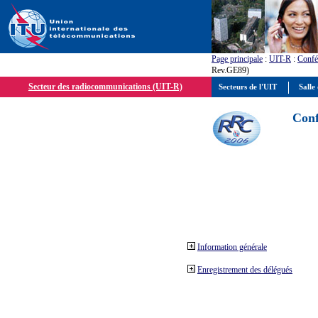
Page principale
:
UIT-R
:
Confé
Rev.GE89)
Secteur des radiocommunications (UIT-R)
Secteurs de l'UIT
Salle 
Conf
Information générale
Enregistrement des délégués