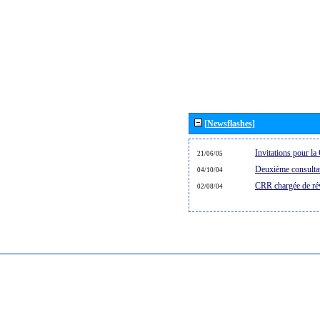
[Newsflashes]
Invitations pour 
21/06/05
Deuxième consultat
04/10/04
CRR chargée de rév
02/08/04