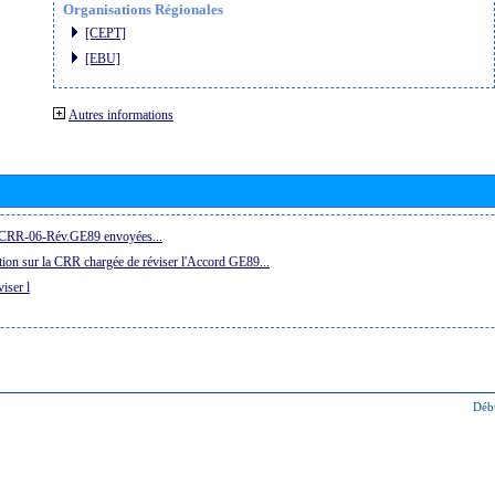
Organisations Régionales
[CEPT]
[EBU]
Autres informations
la CRR-06-Rév.GE89 envoyées...
ion sur la CRR chargée de réviser l'Accord GE89...
iser l
Déb