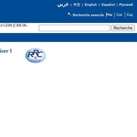
عربي
English
Español
Русский
|
中文
|
|
|
Recherche avancée
cord GE89 (CRR-06-
ser l