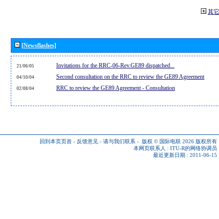
其
[Newsflashes]
Invitations for the RRC-06-Rev.GE89 dispatched...
21/06/05
Second consultation on the RRC to review the GE89 Agreement
04/10/04
RRC to review the GE89 Agreement - Consultation
02/08/04
回到本页页首
-
反馈意见
-
请与我们联系
-
版权 © 国际电联 2026
版权所有
本网页联系人 :
ITU-R的网络协调员
最近更新日期 : 2011-06-15