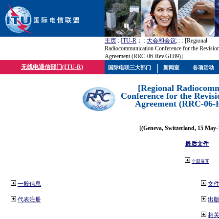
主页
:
ITU-R
； :
大会和会议
; :
: [Regional
Radiocommunication Conference for the Revisio
Agreement (RRC-06-Rev.GE89)]
无线电通信部门(ITU-R)
国际电联三大部门
新闻室
各项活动
[Regional Radiocomm
Conference for the Revisi
Agreement (RRC-06-
[(Geneva, Switzerland, 15 May-
最后文件
全部展开
一般信息
文
代表注册
出
相