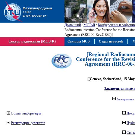
Домашний
:
МСЭ-R
:
Конференции и собрани
Radiocommunication Conference for the Revisio
Agreement (RRC-06-Rev.GE89)]
Сектор радиосвязи (МСЭ-R)
Секторы МСЭ
Отдел новостей
М
[Regional Radiocom
Conference for the Revis
Agreement (RRC-06-
[(Geneva, Switzerland, 15 May
Заключительные 
Расширить все
Общая информация
Доку
Регистрация делегатов
Публ
Связа