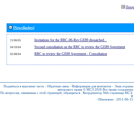
Проч
[Newsflashes]
Invitations for the RRC-06-Rev.GE89 dispatched...
21/06/05
Second consultation on the RRC to review the GE89 Agreement
04/10/04
RRC to review the GE89 Agreement - Consultation
02/08/04
Подняться в верхнюю часть
-
Обратная связь
-
Информация для контактов
-
Знак охраны
авторского права © МСЭ 2026
Все права сохранены
По вопросам, связанным с этой страницей, обращаться :
Координатор Web-страницы МСЭ-
R
Обновлено : 2011-06-15