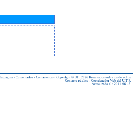
la página
-
Comentarios
-
Contáctenos
-
Copyright © UIT 2026
Reservados todos los derechos
Contacto público :
Coordenador Web del UIT-R
Actualizado el : 2011-06-15