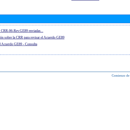
el CRR-06-Rev.GE89 enviadas...
ón sobre la CRR para revisar el Acuerdo GE89
el Acuerdo GE89 - Consulta
Comienzo de 