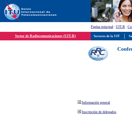
Pagína principal
:
UIT-R
:
Con
Sector de Radiocomunicaciones (UIT-R)
Sectores de la UIT
Sa
Confer
Información general
Inscripción de delegados