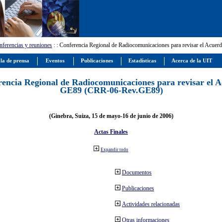
ferencias y reuniones
:
: Conferencia Regional de Radiocomunicaciones para revisar el Ac
la de prensa
Eventos
Publicaciones
Estadísticas
Acerca de la UIT
encia Regional de Radiocomunicaciones para revisar el 
GE89 (CRR-06-Rev.GE89)
(Ginebra, Suiza, 15 de mayo-16 de junio de 2006)
Actas Finales
Expandir todo
Documentos
Publicaciones
Actividades relacionadas
Otras informaciones