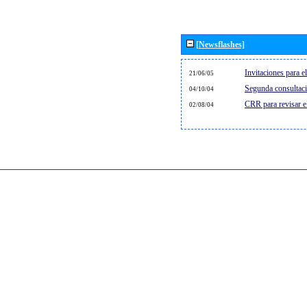
[Newsflashes]
Invitaciones para 
21/06/05
Segunda consultaci
04/10/04
CRR para revisar 
02/08/04