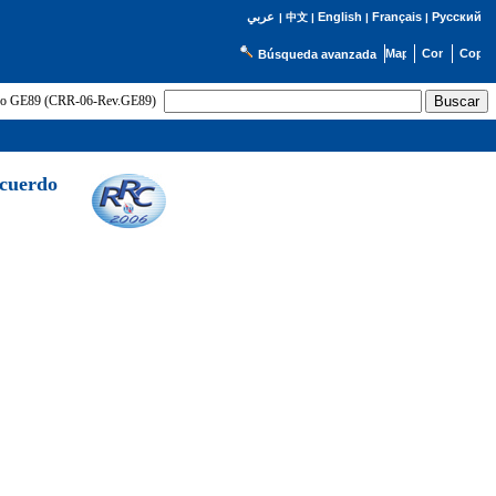
English
Français
Русский
عربي
|
中文
|
|
|
Búsqueda avanzada
uerdo GE89 (CRR-06-Rev.GE89)
Acuerdo