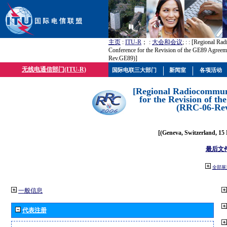
主页
:
ITU-R
； :
大会和会议
; :
: [Regional Ra
Conference for the Revision of the GE89 Agree
Rev.GE89)]
无线电通信部门(ITU-R)
国际电联三大部门
新闻室
各项活动
[Regional Radiocommun
for the Revision of t
(RRC-06-Re
[(Geneva, Switzerland, 15
最后文
全部展
一般信息
代表注册