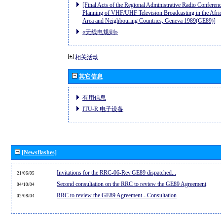
[Final Acts of the Regional Administrative Radio Conferenc
Planning of VHF/UHF Television Broadcasting in the Afri
Area and Neighbouring Countries, Geneva 1989(GE89)]
«无线电规则»
相关活动
其它信息
有用信息
ITU-R 电子设备
[Newsflashes]
Invitations for the RRC-06-Rev.GE89 dispatched...
21/06/05
Second consultation on the RRC to review the GE89 Agreement
04/10/04
RRC to review the GE89 Agreement - Consultation
02/08/04