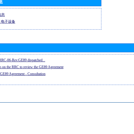
息
信息
-R 电子设备
e RRC-06-Rev.GE89 dispatched...
on on the RRC to review the GE89 Agreement
 GE89 Agreement - Consultation