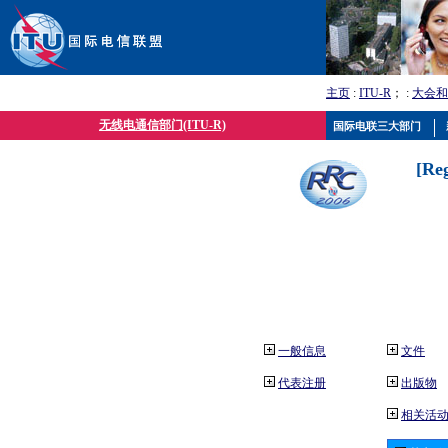
主页
:
ITU-R
； :
大会和
无线电通信部门(ITU-R)
国际电联三大部门
[Re
一般信息
文件
代表注册
出版物
相关活