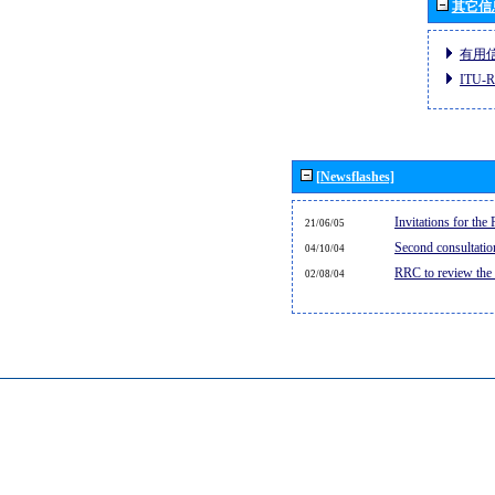
其它信
有用
ITU
[Newsflashes]
Invitations for th
21/06/05
Second consultati
04/10/04
RRC to review the
02/08/04