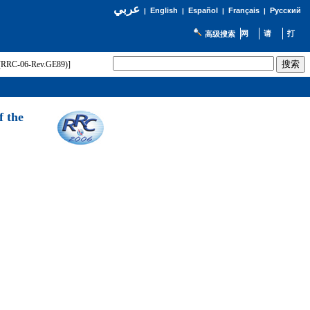
عربي
English
Español
Français
Русский
|
|
|
|
高级搜索
t (RRC-06-Rev.GE89)]
f the