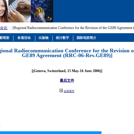
会议
; :
: [Regional Radiocommunication Conference for the Revision of the GE89 Agreemen
新闻室
各项活动
出版物
统计数字
国际电联简介
gional Radiocommunication Conference for the Revision o
GE89 Agreement (RRC-06-Rev.GE89)]
[(Geneva, Switzerland, 15 May-16 June 2006)]
最后文件
全部展开
动