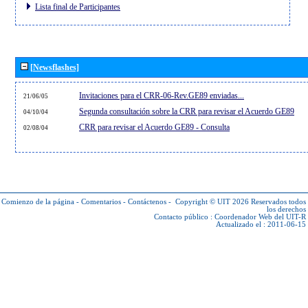
Lista final de Participantes
[Newsflashes]
Invitaciones para el CRR-06-Rev.GE89 enviadas...
21/06/05
Segunda consultación sobre la CRR para revisar el Acuerdo GE89
04/10/04
CRR para revisar el Acuerdo GE89 - Consulta
02/08/04
Comienzo de la página
-
Comentarios
-
Contáctenos
-
Copyright © UIT 2026
Reservados todos
los derechos
Contacto público :
Coordenador Web del UIT-R
Actualizado el : 2011-06-15