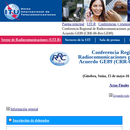
Pagína principal
:
UIT-R
:
Conferencias y reunio
Conferencia Regional de Radiocomunicaciones par
Acuerdo GE89 (CRR-06-Rev.GE89)
Sector de Radiocomunicaciones (UIT-R)
Sectores de la UIT
Sala de prensa
Conferencia Reg
Radiocomunicaciones pa
Acuerdo GE89 (CRR-
(Ginebra, Suiza, 15 de mayo-16 
Actas Finales
Expandir todo
Información general
Inscripción de delegados