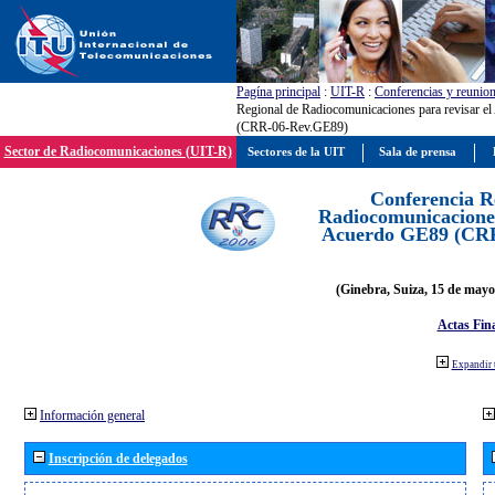
Pagína principal
:
UIT-R
:
Conferencias y reunio
Regional de Radiocomunicaciones para revisar e
(CRR-06-Rev.GE89)
Sector de Radiocomunicaciones (UIT-R)
Sectores de la UIT
Sala de prensa
Conferencia R
Radiocomunicaciones
Acuerdo GE89 (CR
(Ginebra, Suiza, 15 de mayo
Actas Fina
Expandir 
Información general
Inscripción de delegados