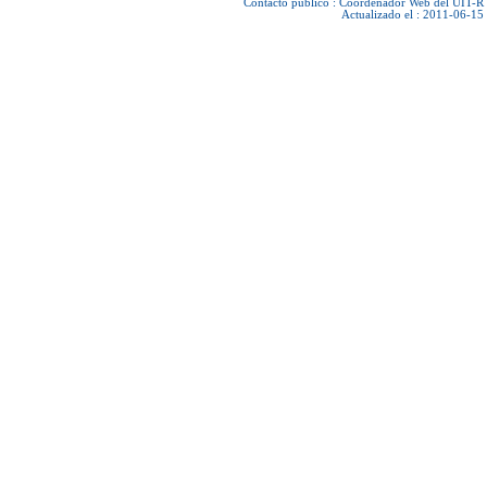
Contacto público :
Coordenador Web del UIT-R
Actualizado el : 2011-06-15