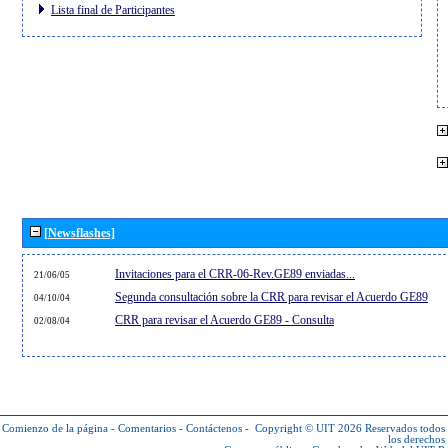
Lista final de Participantes
[Newsflashes]
Invitaciones para el CRR-06-Rev.GE89 enviadas...
21/06/05
Segunda consultación sobre la CRR para revisar el Acuerdo GE89
04/10/04
CRR para revisar el Acuerdo GE89 - Consulta
02/08/04
Comienzo de la página
-
Comentarios
-
Contáctenos
-
Copyright © UIT 2026
Reservados todos
los derechos