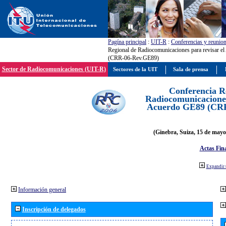
Pagína principal
:
UIT-R
:
Conferencias y reunio
Regional de Radiocomunicaciones para revisar e
(CRR-06-Rev.GE89)
Sector de Radiocomunicaciones (UIT-R)
Sectores de la UIT
Sala de prensa
Conferencia R
Radiocomunicaciones
Acuerdo GE89 (CR
(Ginebra, Suiza, 15 de mayo
Actas Fina
Expandir 
Información general
Inscripción de delegados