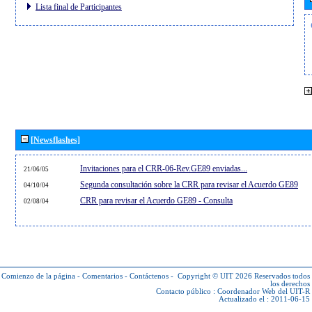
Lista final de Participantes
[Newsflashes]
Invitaciones para el CRR-06-Rev.GE89 enviadas...
21/06/05
Segunda consultación sobre la CRR para revisar el Acuerdo GE89
04/10/04
CRR para revisar el Acuerdo GE89 - Consulta
02/08/04
Comienzo de la página
-
Comentarios
-
Contáctenos
-
Copyright © UIT 2026
Reservados todos
los derechos
Contacto público :
Coordenador Web del UIT-R
Actualizado el : 2011-06-15