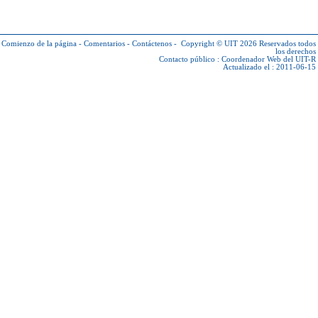
Comienzo de la página
-
Comentarios
-
Contáctenos
-
Copyright © UIT 2026
Reservados todos
los derechos
Contacto público :
Coordenador Web del UIT-R
Actualizado el : 2011-06-15