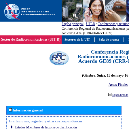
Pagína principal
:
UIT-R
:
Conferencias y reunio
Conferencia Regional de Radiocomunicaciones par
Acuerdo GE89 (CRR-06-Rev.GE89)
Sector de Radiocomunicaciones (UIT-R)
Sectores de la UIT
Sala de prensa
Conferencia Reg
Radiocomunicaciones pa
Acuerdo GE89 (CRR-
(Ginebra, Suiza, 15 de mayo-16 
Actas Finales
Expandir todo
Información general
Invitaciones, registro y otra correspondencia
Estados Miembros de la zona de planificación