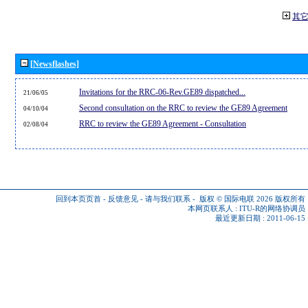
其
[Newsflashes]
Invitations for the RRC-06-Rev.GE89 dispatched...
21/06/05
Second consultation on the RRC to review the GE89 Agreement
04/10/04
RRC to review the GE89 Agreement - Consultation
02/08/04
回到本页页首
-
反馈意见
-
请与我们联系
-
版权 © 国际电联 2026
版权所有
本网页联系人 :
ITU-R的网络协调员
最近更新日期 : 2011-06-15