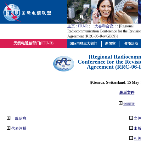
主页
:
ITU-R
； :
大会和会议
; :
: [Regional
Radiocommunication Conference for the Revisio
Agreement (RRC-06-Rev.GE89)]
无线电通信部门(ITU-R)
国际电联三大部门
新闻室
各项活动
[Regional Radiocomm
Conference for the Revisi
Agreement (RRC-06-
[(Geneva, Switzerland, 15 May-
最后文件
全部展开
一般信息
文
代表注册
出
相