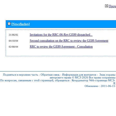
Проч
[Newsflashes]
Invitations for the RRC-06-Rev.GE89 dispatched...
21/06/05
Second consultation on the RRC to review the GE89 Agreement
04/10/04
RRC to review the GE89 Agreement - Consultation
02/08/04
Подняться в верхнюю часть
-
Обратная связь
-
Информация для контактов
-
Знак охраны
авторского права © МСЭ 2026
Все права сохранены
По вопросам, связанным с этой страницей, обращаться :
Координатор Web-страницы МСЭ-
R
Обновлено : 2011-06-15