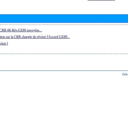
la CRR-06-Rév.GE89 envoyées...
ion sur la CRR chargée de réviser l'Accord GE89...
iser l
Déb