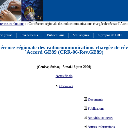
rences et réunions
:
: Conférence régionale des radiocommunications chargée de réviser l´Ac
de presse
Evénements
Publications
Statistiques
À propos de l'UIT
érence régionale des radiocommunications chargée de révi
´Accord GE89 (CRR-06-Rev.GE89)
(Genève, Suisse, 15 mai-16 juin 2006)
Actes finals
Afficher tout
Documents
Publications
Activités connexes
Autres informations