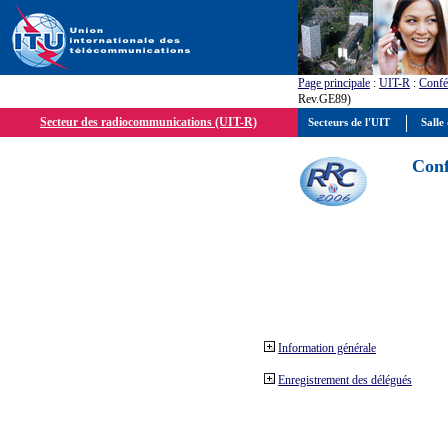
Page principale
:
UIT-R
:
Confé
Rev.GE89)
Secteur des radiocommunications (UIT-R)
Secteurs de l'UIT
Salle 
Conf
Information générale
Enregistrement des délégués