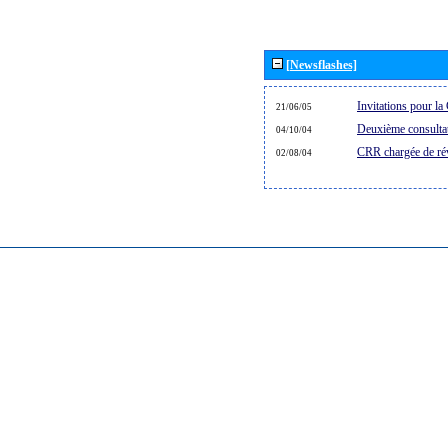
[Newsflashes]
Invitations pour 
21/06/05
Deuxième consultat
04/10/04
CRR chargée de rév
02/08/04