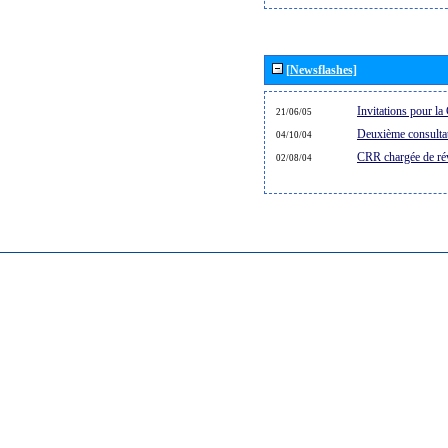
[Newsflashes]
Invitations pour 
21/06/05
Deuxième consultat
04/10/04
CRR chargée de rév
02/08/04