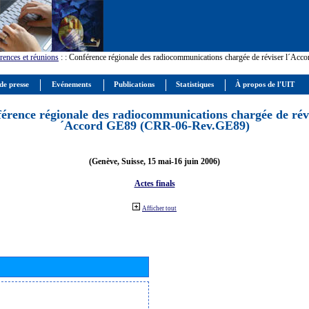
rences et réunions
:
: Conférence régionale des radiocommunications chargée de réviser l´Ac
de presse
Evénements
Publications
Statistiques
À propos de l'UIT
érence régionale des radiocommunications chargée de révi
´Accord GE89 (CRR-06-Rev.GE89)
(Genève, Suisse, 15 mai-16 juin 2006)
Actes finals
Afficher tout