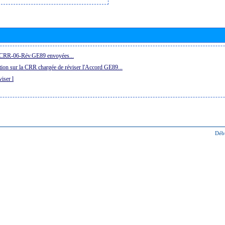
la CRR-06-Rév.GE89 envoyées...
ion sur la CRR chargée de réviser l'Accord GE89...
iser l
Déb