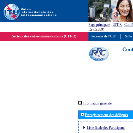
Page principale
:
UIT-R
:
Confé
Rev.GE89)
Secteur des radiocommunications (UIT-R)
Secteurs de l'UIT
Salle 
Conf
Information générale
Enregistrement des délégués
Liste finale des Participants