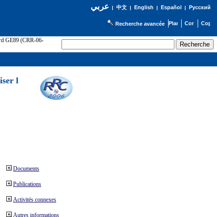
عربي
English
Español
Русский
|
中文
|
|
|
Recherche avancée
cord GE89 (CRR-06-
ser l
Documents
Publications
Activités connexes
Autres informations