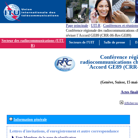
Page principale
:
UIT-R
:
Conférences et réunion
Conférence régionale des radiocommunications c
réviser l´Accord GE89 (CRR-06-Rev.GE89)
Secteur des radiocommunications (UIT-
Secteurs de l'UIT
Salle de presse
E
R)
Conférence régi
radiocommunications cha
´Accord GE89 (CRR
(Genève, Suisse, 15 mai
Actes final
Afficher to
Information générale
Lettres d´invitations, d´enregistrement et autre correspondance
Etats Membres de la zone de planification