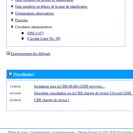
Etats membres en dehors de la zone de planification
Organisations observatrices
Pouvoirs
Circulaires administratives
[DM-1147]
[Circular Letter No. 38]
Enregistrement des délégués
[Newsflashes]
Invitations pour la CRR-06-Rév.GE89 envoyées...
21/06/05
Deuxième consultation sur la CRR chargée de réviser l'Accord GE89..
04/10/04
CRR chargée de réviser l
02/08/04
Début de page
-
Commentaires
-
Contactez-nous
-
Droits d'auteur © UIT 2026
Tous droits