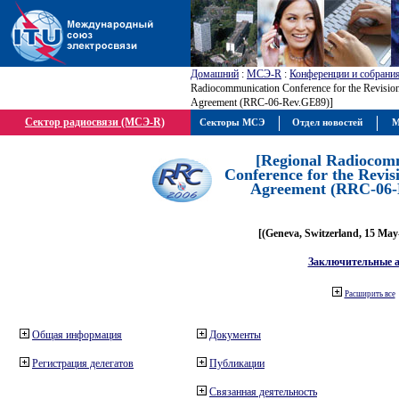
Домашний
:
МСЭ-R
:
Конференции и собрани
Radiocommunication Conference for the Revisio
Agreement (RRC-06-Rev.GE89)]
Сектор радиосвязи (МСЭ-R)
Секторы МСЭ
Отдел новостей
М
[Regional Radiocom
Conference for the Revis
Agreement (RRC-06-
[(Geneva, Switzerland, 15 May
Заключительные 
Расширить все
Общая информация
Документы
Регистрация делегатов
Публикации
Связанная деятельность