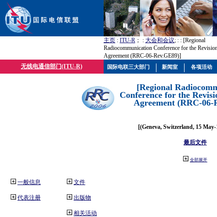
主页
:
ITU-R
； :
大会和会议
; :
: [Regional
Radiocommunication Conference for the Revisio
Agreement (RRC-06-Rev.GE89)]
无线电通信部门(ITU-R)
国际电联三大部门
新闻室
各项活动
[Regional Radiocomm
Conference for the Revisi
Agreement (RRC-06-
[(Geneva, Switzerland, 15 May-
最后文件
全部展开
一般信息
文件
代表注册
出版物
相关活动