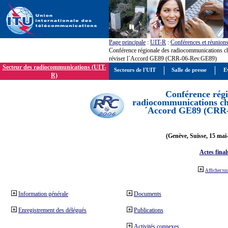
Page principale
:
UIT-R
:
Conférences et réunion
Conférence régionale des radiocommunications c
réviser l´Accord GE89 (CRR-06-Rev.GE89)
Secteur des radiocommunications (UIT-
Secteurs de l'UIT
Salle de presse
E
R)
Conférence régi
radiocommunications cha
´Accord GE89 (CRR
(Genève, Suisse, 15 mai
Actes final
Afficher to
Information générale
Documents
Enregistrement des délégués
Publications
Activités connexes