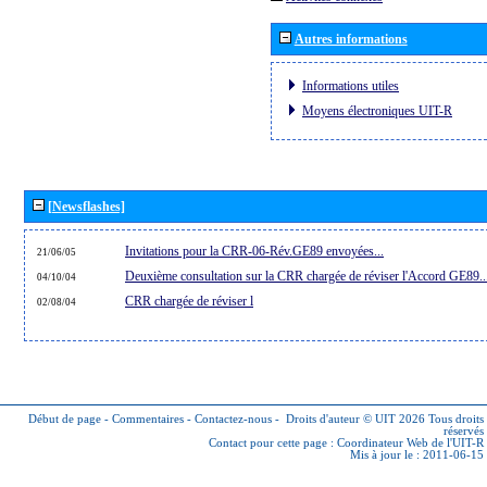
Autres informations
Informations utiles
Moyens électroniques UIT-R
[Newsflashes]
Invitations pour la CRR-06-Rév.GE89 envoyées...
21/06/05
Deuxième consultation sur la CRR chargée de réviser l'Accord GE89..
04/10/04
CRR chargée de réviser l
02/08/04
Début de page
-
Commentaires
-
Contactez-nous
-
Droits d'auteur © UIT 2026
Tous droits
réservés
Contact pour cette page :
Coordinateur Web de l'UIT-R
Mis à jour le : 2011-06-15